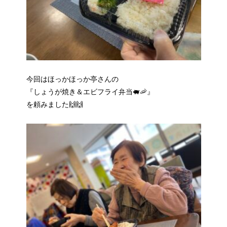
今回はほっかほっか亭さんの
『しょうが焼き＆エビフライ弁当🐖🦐』
を頼みました🙌🙌