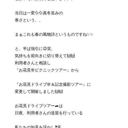
当日は一変💦💦真冬並みの
寒さという、、
まぁこれも春の風物詩というものですね✨✨
と、半ば強引に😉笑、
気持ちを前向きに切り替えて🙌🙌
利用者さんと相談し
『お花見🌸ピクニックツアー』から
『お花見ドライブ🌸＆記念撮影ツアー』に
変更して開催しました🙌🙌
お花見ドライブツアー🚙は
日夜、利用者さんの送迎を行っている
私たちの知見を活かし❓笑、