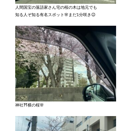
人間国宝の落語家さん宅の桜の木は地元でも
知る人ぞ知る有名スポット🌸まだ1分咲き😉
神社⛩横の桜🌸