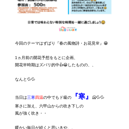
今回のテーマはずばり『春の風物詩・お花見🌸』😁
1ヵ月前の開花予想をもとに企画、
開花🌸時期はズバリ的中👍😀したものの、、
なんと💦💦
『寒』
当日は
三寒
四温
の中でもド級の
🥶💦💦
寒さに加え、六甲山からの吹き下しの
風が強く吹き・・
暖かい毎日が続くと思いきや、、