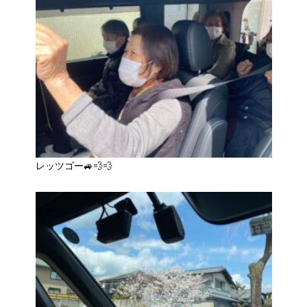
レッツゴー🚙💨💨