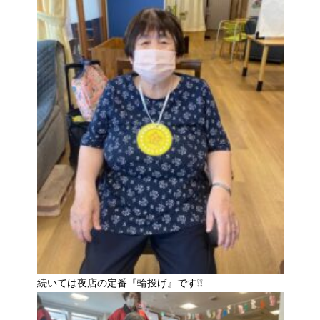
続いては夜店の定番『輪投げ』です❕❕