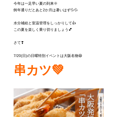
今年は一足早い夏の到来🌞
例年通りだとあと2か月は暑いはず💦💦
水分補給と室温管理をしっかりして👍
この夏を楽しく乗り切りましょう💕
さて❣
7/20(日)の日曜特別イベントは大阪名物😆
串カツ💚