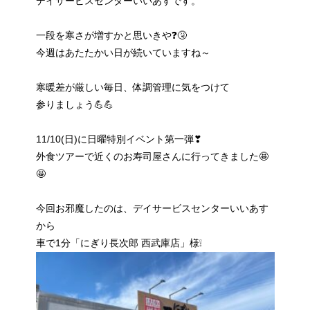
デイサービスセンターいいあすです。
一段を寒さが増すかと思いきや❓🤧
今週はあたたかい日が続いていますね～
寒暖差が厳しい毎日、体調管理に気をつけて
参りましょう💪💪
11/10(日)に日曜特別イベント第一弾❣
外食ツアーで近くのお寿司屋さんに行ってきました🤩
🤩
今回お邪魔したのは、デイサービスセンターいいあす
から
車で1分「にぎり長次郎 西武庫店」様❕